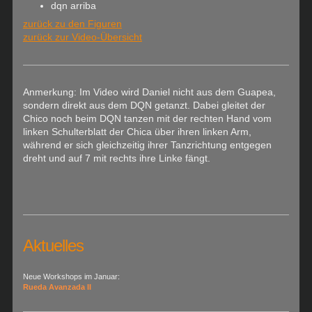
dqn arriba
zurück zu den Figuren
zurück zur Video-Übersicht
Anmerkung: Im Video wird Daniel nicht aus dem Guapea,
sondern direkt aus dem DQN getanzt. Dabei gleitet der
Chico noch beim DQN tanzen mit der rechten Hand vom
linken Schulterblatt der Chica über ihren linken Arm,
während er sich gleichzeitig ihrer Tanzrichtung entgegen
dreht und auf 7 mit rechts ihre Linke fängt.
Aktuelles
Neue Workshops im Januar:
Rueda Avanzada II