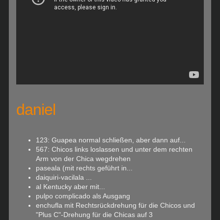
daniel
123: Guapea normal schließen, aber dann auf...
567: Chicos links loslassen und unter dem rechten
Arm von der Chica wegdrehen
paseala (mit rechts geführt in...
daiquiri-vacilala ...
al Kentucky aber mit...
pulpo complicado als Ausgang
enchufla mit Rechtsrückdrehung für die Chicos und
"Plus C"-Drehung für die Chicas auf 3