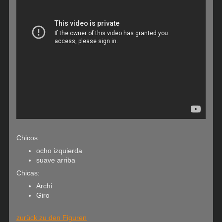
Chicos:
ocho izquierda
suave arriba
Chicas:
Archi
Giro
zurück zu den Figuren