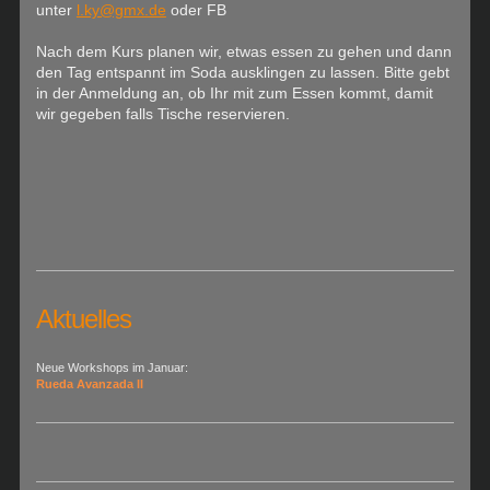
unter
l.ky@gmx.de
oder FB
Nach dem Kurs planen wir, etwas essen zu gehen und dann
den Tag entspannt im Soda ausklingen zu lassen. Bitte gebt
in der Anmeldung an, ob Ihr mit zum Essen kommt, damit
wir gegeben falls Tische reservieren.
Aktuelles
Neue Workshops im Januar:
Rueda Avanzada II