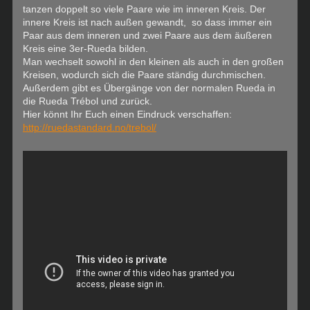
tanzen doppelt so viele Paare wie im inneren Kreis. Der
innere Kreis ist nach außen gewandt, so dass immer ein
Paar aus dem inneren und zwei Paare aus dem äußeren
Kreis eine 3er-Rueda bilden.
Man wechselt sowohl in den kleinen als auch in den großen
Kreisen, wodurch sich die Paare ständig durchmischen.
Außerdem gibt es Übergänge von der normalen Rueda in
die Rueda Trébol und zurück.
Hier könnt Ihr Euch einen Eindruck verschaffen:
http://ruedastandard.no/trebol/