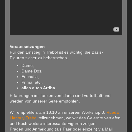
Voraussetzungen
Für den Einstieg in Trébol ist es wichtig, die Basis-
Figuren sicher zu beherrschen.
Dame,
Dame Dos,
Enchufla,
Prima, etc.,
alles auch Arriba
Erfahrungen im Tanzen von Llanta sind vorteilhaft und
werden von unserer Seite empfohlen.
Wir empfehlen, am 18.10 an unserem Workshop 3:
Rueda
Llanta y Trébol
teilzunehmen, wo wir das Gelernte vertiefen
und Euch weitere interessante Figuren zeigen.
Fragen und Anmeldung (als Paar oder einzeln) via Mail